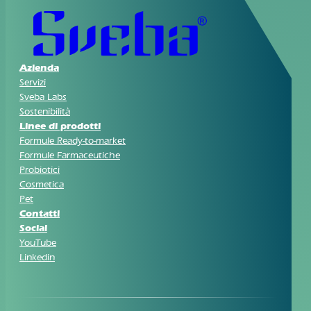
Azienda
Servizi
Sveba Labs
Sostenibilità
Linee di prodotti
Formule Ready-to-market
Formule Farmaceutiche
Probiotici
Cosmetica
Pet
Contatti
Social
YouTube
Linkedin